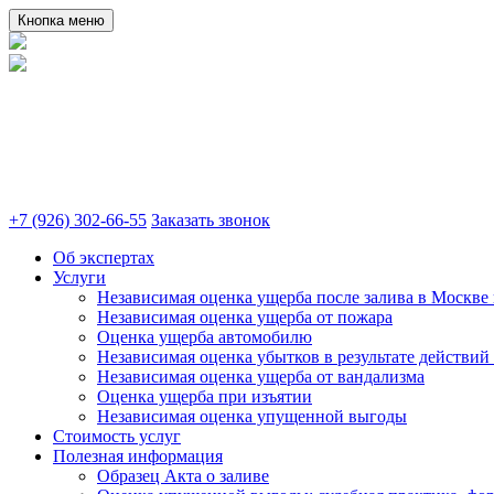
Кнопка меню
+7 (926) 302-66-55
Заказать звонок
Об экспертах
Услуги
Независимая оценка ущерба после залива в Москве 
Независимая оценка ущерба от пожара
Оценка ущерба автомобилю
Независимая оценка убытков в результате действий
Независимая оценка ущерба от вандализма
Оценка ущерба при изъятии
Независимая оценка упущенной выгоды
Стоимость услуг
Полезная информация
Образец Акта о заливе