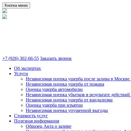
Кнопка меню
+7 (926) 302-66-55
Заказать звонок
Об экспертах
Услуги
Независимая оценка ущерба после залива в Москве 
Независимая оценка ущерба от пожара
Оценка ущерба автомобилю
Независимая оценка убытков в результате действий
Независимая оценка ущерба от вандализма
Оценка ущерба при изъятии
Независимая оценка упущенной выгоды
Стоимость услуг
Полезная информация
Образец Акта о заливе