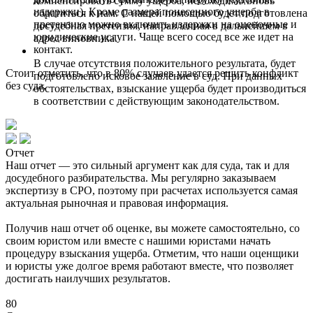
компенсировать сумму ущерба, необходимо вновь
издержки). Кроме размера понесенного ущерба в
обратиться к нам. С нашей помощью будет подготовлена
претензию можно включить издержки на оценочные и
досудебная претензия, направленная в дальнейшем в
юридические услуги. Чаще всего сосед все же идет на
адрес виновника.
контакт.
В случае отсутствия положительного результата, будет
Стоит отметить, что в 80% случаев удается решить конфликт
подготовлено исковое заявление в суд. При данных
без суда.
обстоятельствах, взыскание ущерба будет производиться
в соответствии с действующим законодательством.
Отчет
Наш отчет — это сильный аргумент как для суда, так и для
досудебного разбирательства. Мы регулярно заказываем
экспертизу в СРО, поэтому при расчетах используется самая
актуальная рыночная и правовая информация.
Получив наш отчет об оценке, вы можете самостоятельно, со
своим юристом или вместе с нашими юристами начать
процедуру взыскания ущерба. Отметим, что наши оценщики
и юристы уже долгое время работают вместе, что позволяет
достигать наилучших результатов.
80