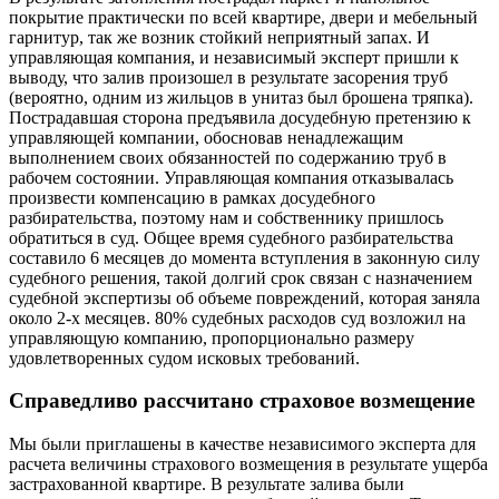
покрытие практически по всей квартире, двери и мебельный
гарнитур, так же возник стойкий неприятный запах. И
управляющая компания, и независимый эксперт пришли к
выводу, что залив произошел в результате засорения труб
(вероятно, одним из жильцов в унитаз был брошена тряпка).
Пострадавшая сторона предъявила досудебную претензию к
управляющей компании, обосновав ненадлежащим
выполнением своих обязанностей по содержанию труб в
рабочем состоянии. Управляющая компания отказывалась
произвести компенсацию в рамках досудебного
разбирательства, поэтому нам и собственнику пришлось
обратиться в суд. Общее время судебного разбирательства
составило 6 месяцев до момента вступления в законную силу
судебного решения, такой долгий срок связан с назначением
судебной экспертизы об объеме повреждений, которая заняла
около 2-х месяцев. 80% судебных расходов суд возложил на
управляющую компанию, пропорционально размеру
удовлетворенных судом исковых требований.
Справедливо рассчитано страховое возмещение
Мы были приглашены в качестве независимого эксперта для
расчета величины страхового возмещения в результате ущерба
застрахованной квартире. В результате залива были