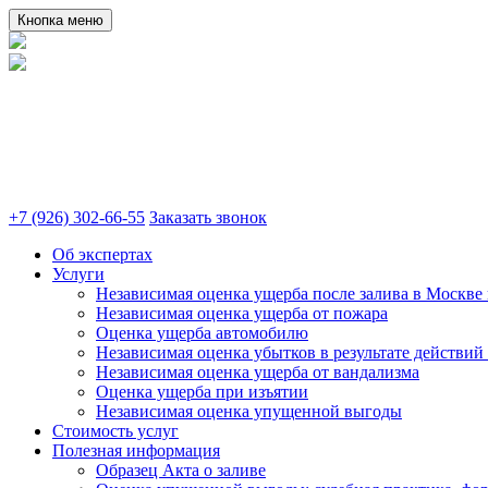
Кнопка меню
+7 (926) 302-66-55
Заказать звонок
Об экспертах
Услуги
Независимая оценка ущерба после залива в Москве 
Независимая оценка ущерба от пожара
Оценка ущерба автомобилю
Независимая оценка убытков в результате действий
Независимая оценка ущерба от вандализма
Оценка ущерба при изъятии
Независимая оценка упущенной выгоды
Стоимость услуг
Полезная информация
Образец Акта о заливе