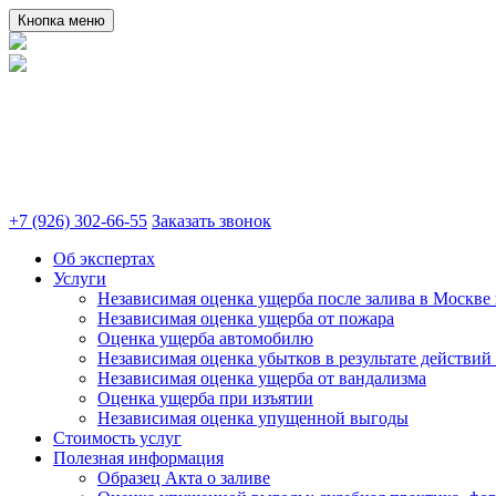
Кнопка меню
+7 (926) 302-66-55
Заказать звонок
Об экспертах
Услуги
Независимая оценка ущерба после залива в Москве 
Независимая оценка ущерба от пожара
Оценка ущерба автомобилю
Независимая оценка убытков в результате действий
Независимая оценка ущерба от вандализма
Оценка ущерба при изъятии
Независимая оценка упущенной выгоды
Стоимость услуг
Полезная информация
Образец Акта о заливе